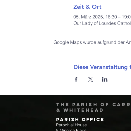
Zeit & Ort
05. März 2025, 18:30 – 19
Our Lady of Lourdes Cathol
Google Maps wurde aufgrund der Anal
Diese Veranstaltung t
The Parish of Car
& Whitehead
Parish Office
Parochial House
8 Minorca Place