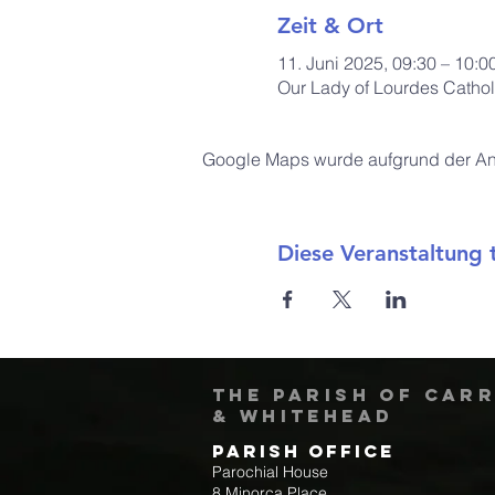
Zeit & Ort
11. Juni 2025, 09:30 – 10:
Our Lady of Lourdes Cathol
Google Maps wurde aufgrund der Anal
Diese Veranstaltung t
The Parish of Car
& Whitehead
Parish Office
Parochial House
8 Minorca Place