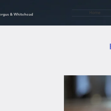
Home
kfergus & Whitehead