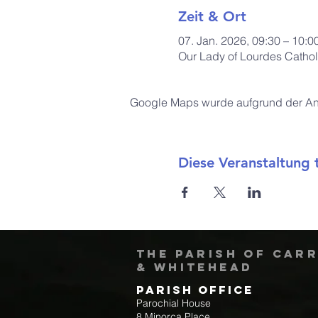
Zeit & Ort
07. Jan. 2026, 09:30 – 10:
Our Lady of Lourdes Cathol
Google Maps wurde aufgrund der Anal
Diese Veranstaltung t
The Parish of Car
& Whitehead
Parish Office
Parochial House
8 Minorca Place