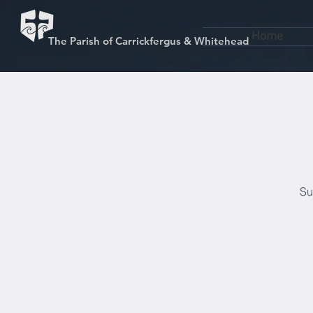
Home
The Parish of Carrickfergus & Whitehead
Su