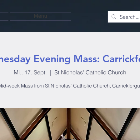
Menu
esday Evening Mass: Carrickf
Mi., 17. Sept.
  |  
St Nicholas' Catholic Church
id-week Mass from St Nicholas' Catholic Church, Carrickferg