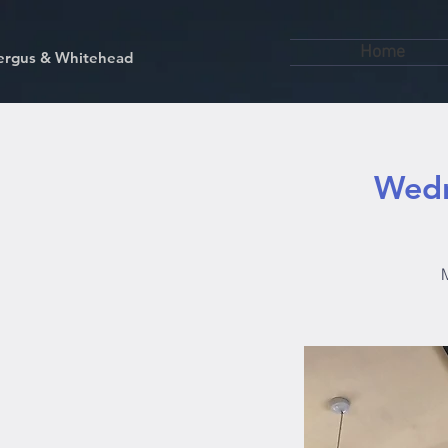
Home
kfergus & Whitehead
Wedn
M