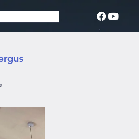
ergus
us