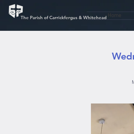
Home
The Parish of Carrickfergus & Whitehead
Wedn
M