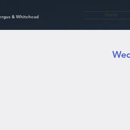
Home
kfergus & Whitehead
Wed