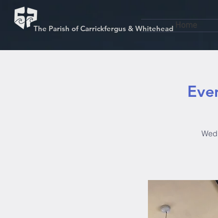
Home
The Parish of Carrickfergus & Whitehead
Even
Wedn