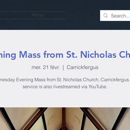
Menu
ing Mass from St. Nicholas C
mer. 21 févr.
  |  
Carrickfergus
esday Evening Mass from St. Nicholas Church, Carrickfergus.
service is also livestreamed via YouTube.