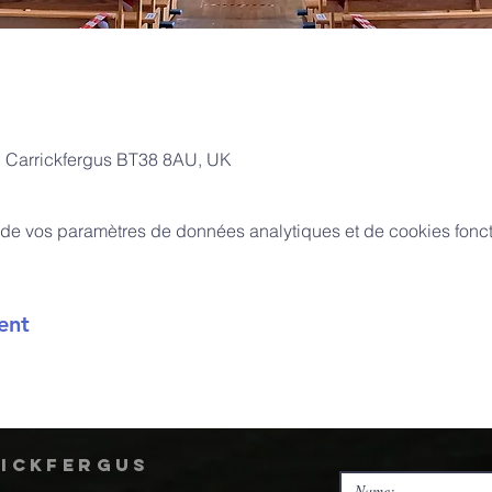
l, Carrickfergus BT38 8AU, UK
de vos paramètres de données analytiques et de cookies fonct
ent
rickfergus