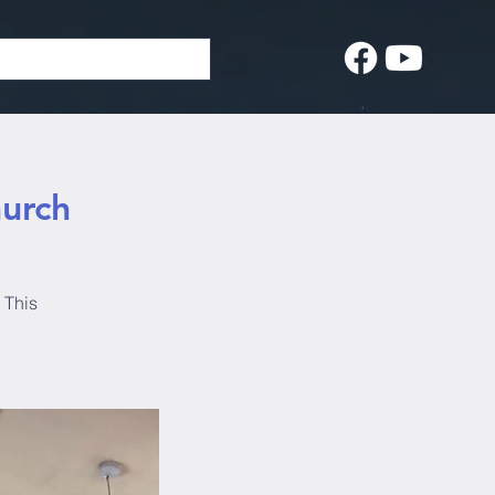
hurch
 This