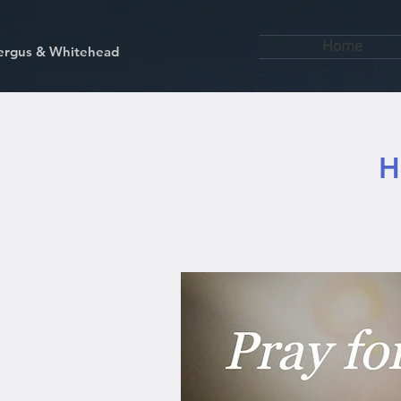
Home
kfergus & Whitehead
H