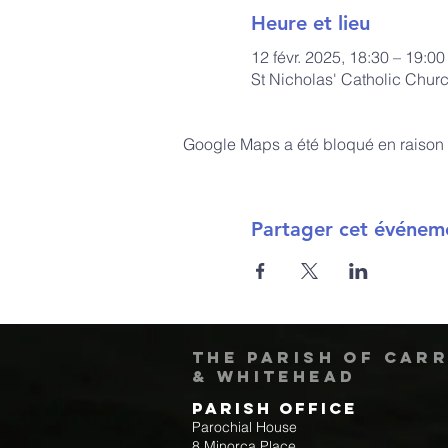
Heure et lieu
12 févr. 2025, 18:30 – 19:00
St Nicholas' Catholic Chur
Google Maps a été bloqué en raison 
Partager cet événem
The Parish of Car
& Whitehead
Parish Office
Parochial House
8 Minorca Place