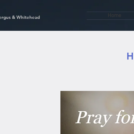
Home
kfergus & Whitehead
H