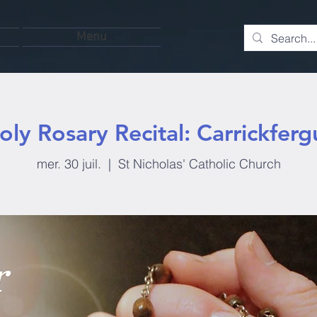
Menu
oly Rosary Recital: Carrickferg
mer. 30 juil.
  |  
St Nicholas' Catholic Church