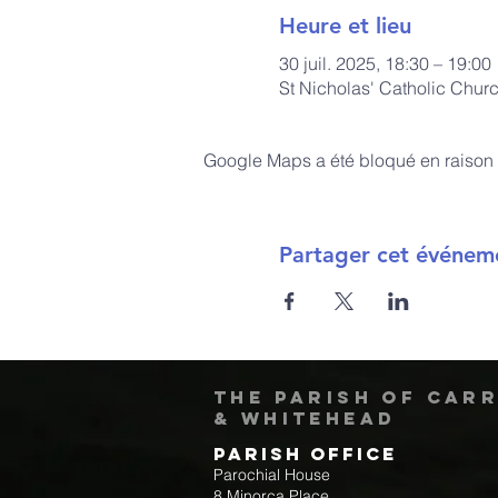
Heure et lieu
30 juil. 2025, 18:30 – 19:00
St Nicholas' Catholic Chur
Google Maps a été bloqué en raison 
Partager cet événem
The Parish of Car
& Whitehead
Parish Office
Parochial House
8 Minorca Place