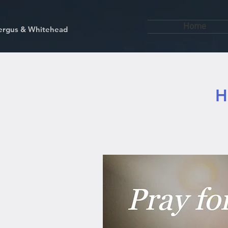
Home
kfergus & Whitehead
H