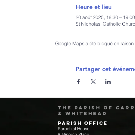
Heure et lieu
20 août 2025, 18:30 – 19:00
St Nicholas' Catholic Chur
Google Maps a été bloqué en raison 
Partager cet événem
The Parish of Car
& Whitehead
Parish Office
Parochial House
8 Minorca Place