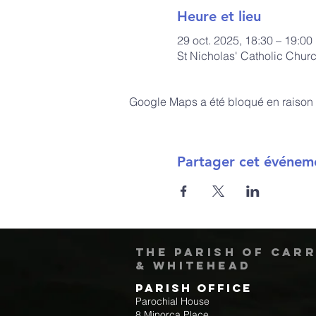
Heure et lieu
29 oct. 2025, 18:30 – 19:00
St Nicholas' Catholic Chur
Google Maps a été bloqué en raison 
Partager cet événem
The Parish of Car
& Whitehead
Parish Office
Parochial House
8 Minorca Place