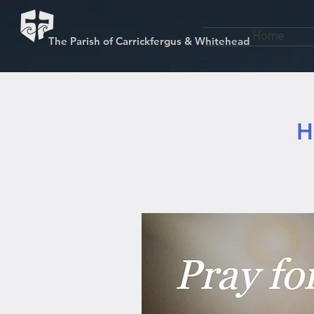
Home
The Parish of Carrickfergus & Whitehead
H