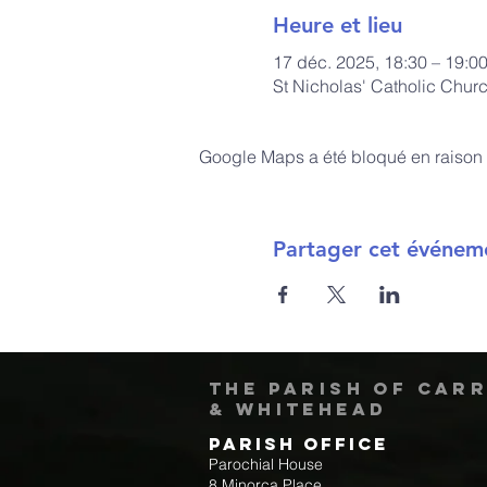
Heure et lieu
17 déc. 2025, 18:30 – 19:0
St Nicholas' Catholic Chur
Google Maps a été bloqué en raison 
Partager cet événem
The Parish of Car
& Whitehead
Parish Office
Parochial House
8 Minorca Place