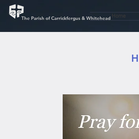
Home
The Parish of Carrickfergus & Whitehead
H