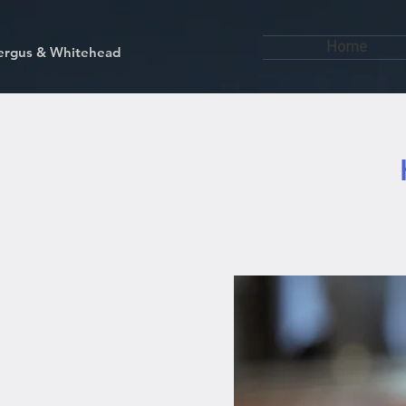
Home
kfergus & Whitehead