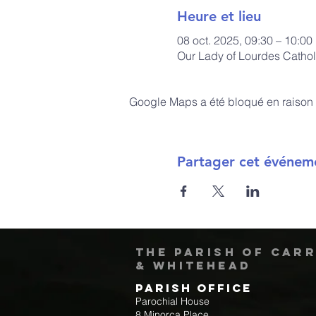
Heure et lieu
08 oct. 2025, 09:30 – 10:0
Our Lady of Lourdes Cathol
Google Maps a été bloqué en raison 
Partager cet événem
The Parish of Car
& Whitehead
Parish Office
Parochial House
8 Minorca Place