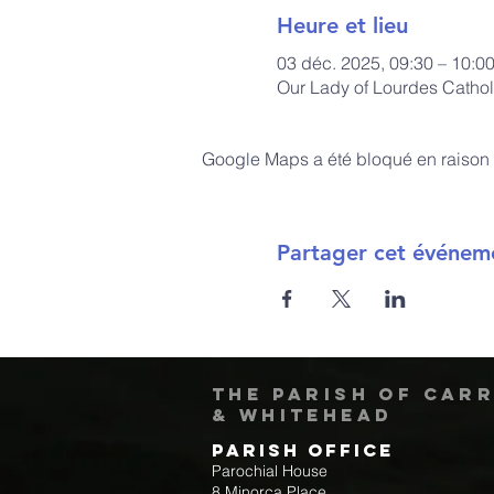
Heure et lieu
03 déc. 2025, 09:30 – 10:
Our Lady of Lourdes Cathol
Google Maps a été bloqué en raison 
Partager cet événem
The Parish of Car
& Whitehead
Parish Office
Parochial House
8 Minorca Place