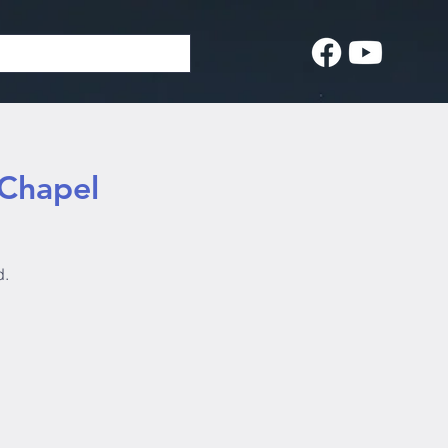
 Chapel
d.