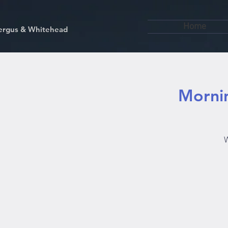
Home
kfergus & Whitehead
Mornin
W