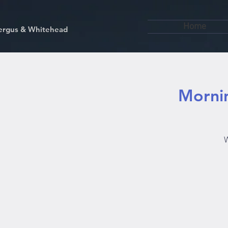
Home
kfergus & Whitehead
Mornin
W