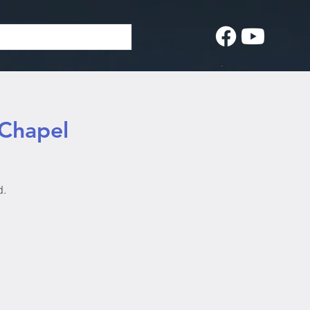
 Chapel
d.