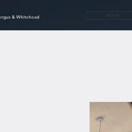
Home
kfergus & Whitehead