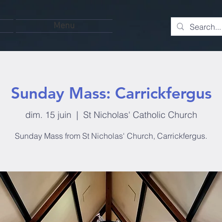
Menu
Sunday Mass: Carrickfergus
dim. 15 juin
  |  
St Nicholas' Catholic Church
Sunday Mass from St Nicholas' Church, Carrickfergus.