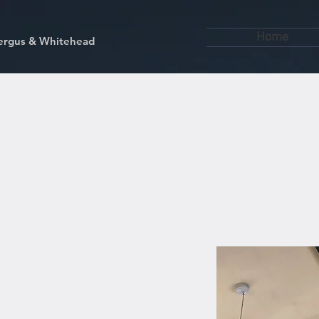
Home
kfergus & Whitehead