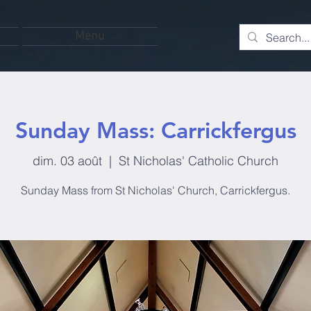
Menu
Sunday Mass: Carrickfergus
dim. 03 août
  |  
St Nicholas' Catholic Church
Sunday Mass from St Nicholas' Church, Carrickfergus.