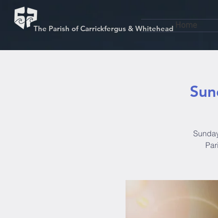
Home
The Parish of Carrickfergus & Whitehead
Sun
Sunday
Par