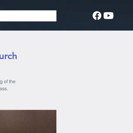
urch
 of the
ass.