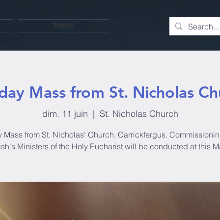
Menu
day Mass from St. Nicholas Ch
dim. 11 juin
  |  
St. Nicholas Church
 Mass from St. Nicholas' Church, Carrickfergus. Commissioning
ish's Ministers of the Holy Eucharist will be conducted at this M