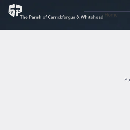
Home
The Parish of Carrickfergus & Whitehead
Su