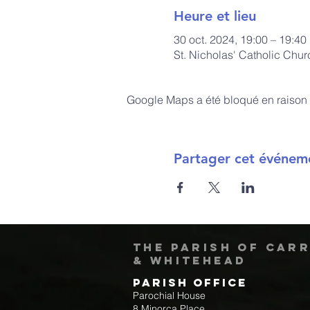
Heure et lieu
30 oct. 2024, 19:00 – 19:40
St. Nicholas' Catholic Chu
Google Maps a été bloqué en raison 
Partager cet événem
The Parish of Car
& Whitehead
Parish Office
Parochial House
8 Minorca Place