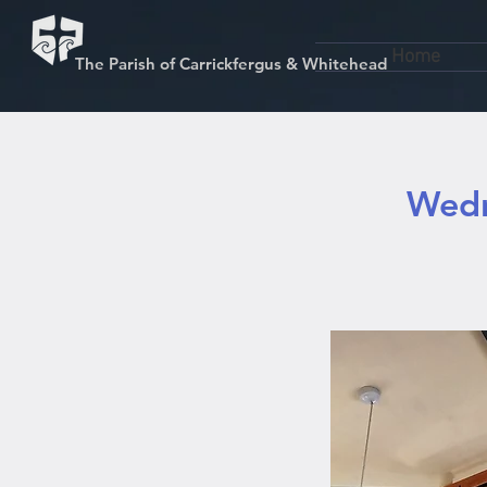
Home
The Parish of Carrickfergus & Whitehead
Wedn