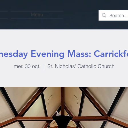
Menu
esday Evening Mass: Carrickf
mer. 30 oct.
  |  
St. Nicholas' Catholic Church