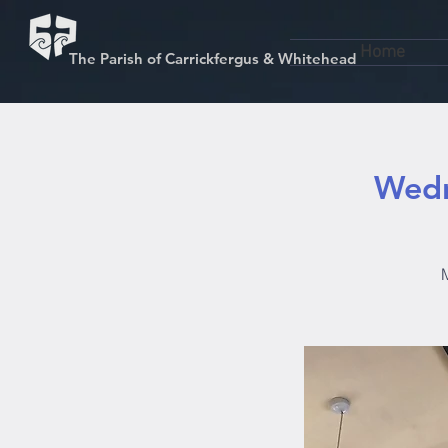
Home
The Parish of Carrickfergus & Whitehead
Wedn
M