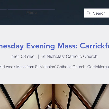
Menu
esday Evening Mass: Carrickf
mer. 03 déc.
  |  
St Nicholas' Catholic Church
id-week Mass from St Nicholas' Catholic Church, Carrickferg