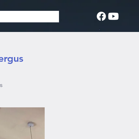
ergus
us