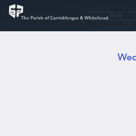
Home
The Parish of Carrickfergus & Whitehead
Wed