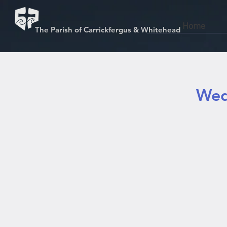
Home
The Parish of Carrickfergus & Whitehead
Wed