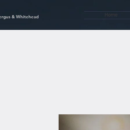
Home
kfergus & Whitehead