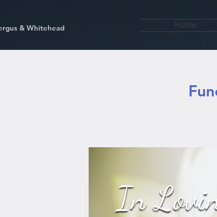
Home
kfergus & Whitehead
Fun