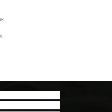
 UK
i.