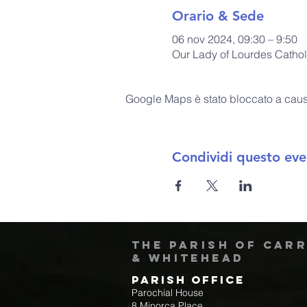
Orario & Sede
06 nov 2024, 09:30 – 9:50
Our Lady of Lourdes Cathol
Google Maps è stato bloccato a causa 
Condividi questo eve
The Parish of Car
& Whitehead
Parish Office
Parochial House
8 Minorca Place