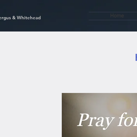
Home
kfergus & Whitehead