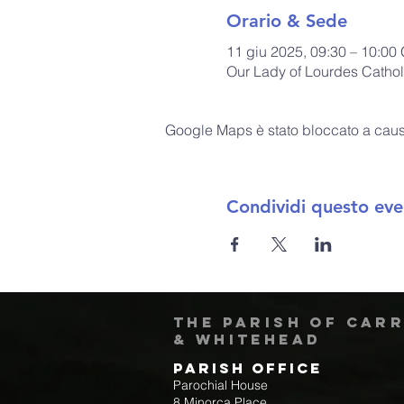
Orario & Sede
11 giu 2025, 09:30 – 10:0
Our Lady of Lourdes Cathol
Google Maps è stato bloccato a causa 
Condividi questo eve
The Parish of Car
& Whitehead
Parish Office
Parochial House
8 Minorca Place