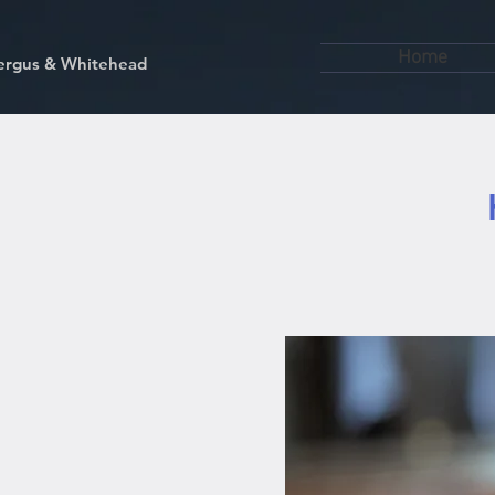
Home
kfergus & Whitehead