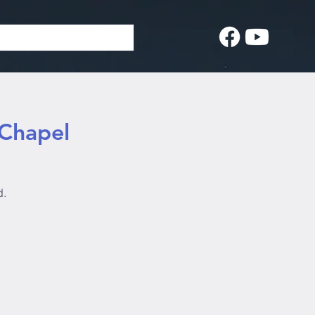
 Chapel
d.