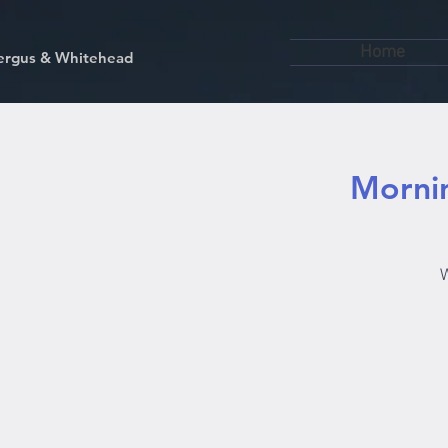
Home
kfergus & Whitehead
Mornin
W