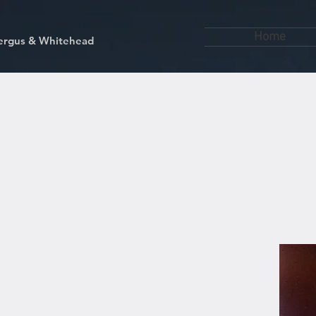
Home
kfergus & Whitehead