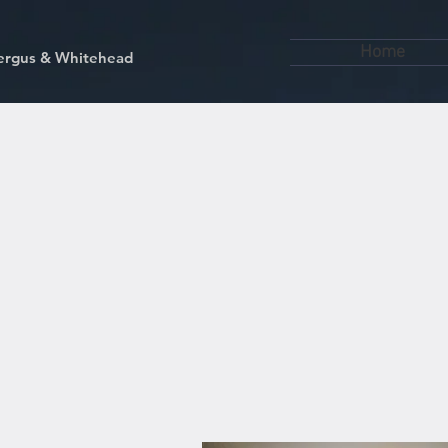
Home
kfergus & Whitehead