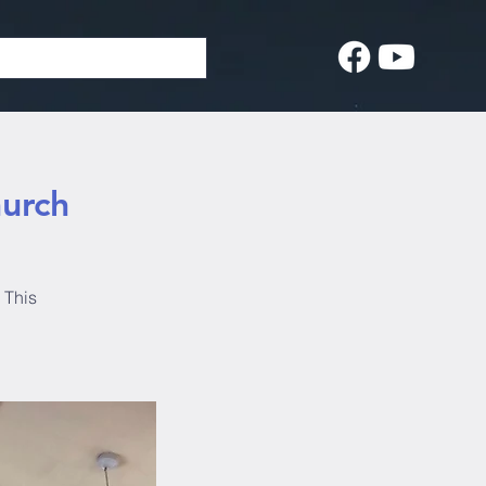
hurch
 This