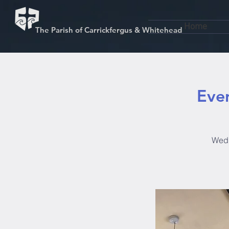
Home
The Parish of Carrickfergus & Whitehead
Even
Wedn