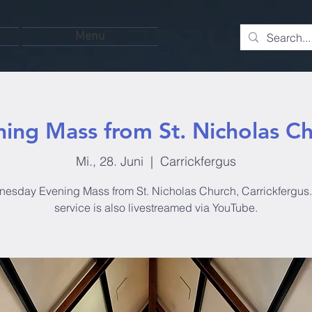
Menu
ing Mass from St. Nicholas C
Mi., 28. Juni
  |  
Carrickfergus
esday Evening Mass from St. Nicholas Church, Carrickfergus.
service is also livestreamed via YouTube.