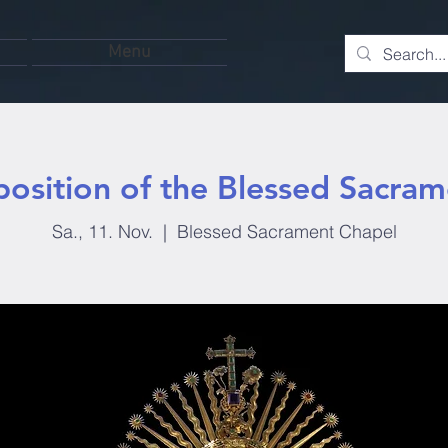
Menu
position of the Blessed Sacram
Sa., 11. Nov.
  |  
Blessed Sacrament Chapel