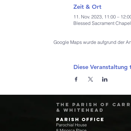
Zeit & Ort
11. Nov. 2023, 11:00 – 12:0
Blessed Sacrament Chapel,
Google Maps wurde aufgrund der Anal
Diese Veranstaltung t
The Parish of Car
& Whitehead
Parish Office
Parochial House
8 Minorca Place