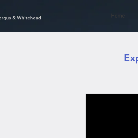
Home
kfergus & Whitehead
Ex