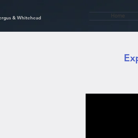
Home
kfergus & Whitehead
Ex