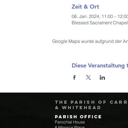
Zeit & Ort
06. Jan. 2024, 11:00 – 12:0
Blessed Sacrament Chapel,
Google Maps wurde aufgrund der Anal
Diese Veranstaltung t
The Parish of Car
& Whitehead
Parish Office
Parochial House
8 Minorca Place