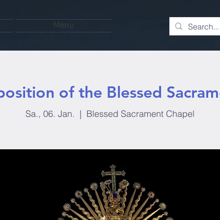
Menu
position of the Blessed Sacram
Sa., 06. Jan.
  |  
Blessed Sacrament Chapel