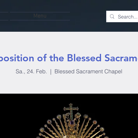
Menu
position of the Blessed Sacram
Sa., 24. Feb.
  |  
Blessed Sacrament Chapel