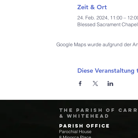
Zeit & Ort
24. Feb. 2024, 11:00 – 12:0
Blessed Sacrament Chapel,
Google Maps wurde aufgrund der Anal
Diese Veranstaltung t
The Parish of Car
& Whitehead
Parish Office
Parochial House
8 Minorca Place