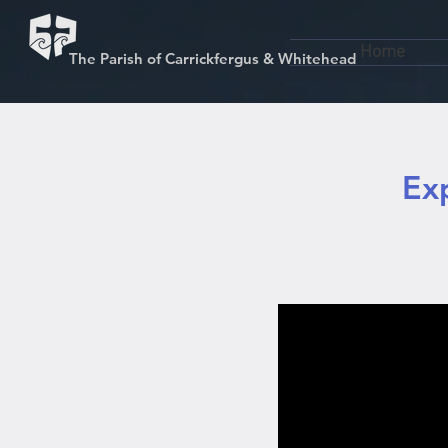
Home
The Parish of Carrickfergus & Whitehead
Ex