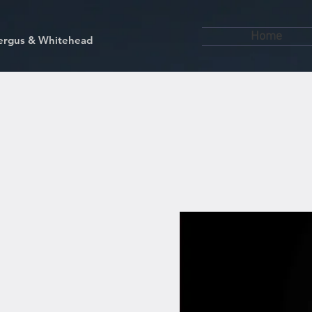
Home
kfergus & Whitehead