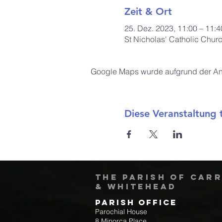
Zeit & Ort
25. Dez. 2023, 11:00 – 11:4
St Nicholas' Catholic Chur
Google Maps wurde aufgrund der Anal
Diese Veranstaltung t
The Parish of Car
& Whitehead
Parish Office
Parochial House
8 Minorca Place