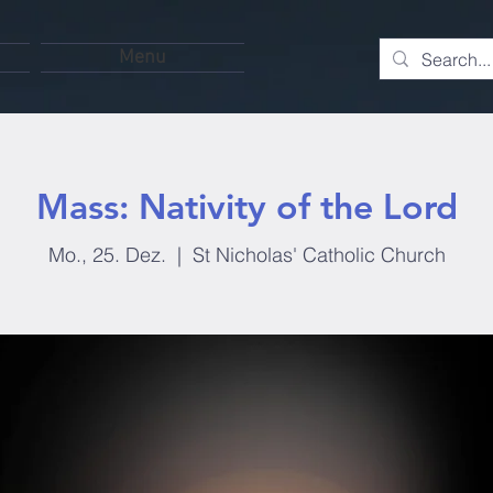
Menu
Mass: Nativity of the Lord
Mo., 25. Dez.
  |  
St Nicholas' Catholic Church