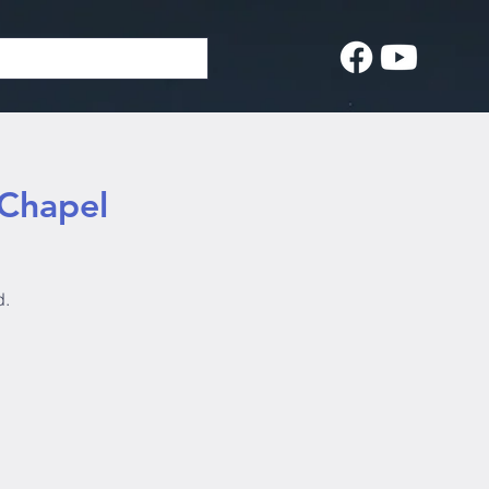
 Chapel
d.