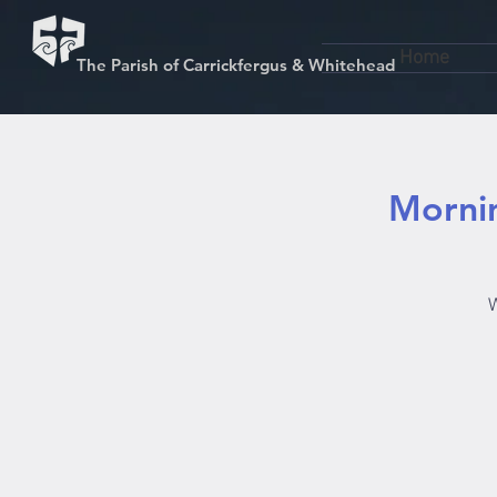
Home
The Parish of Carrickfergus & Whitehead
Mornin
W