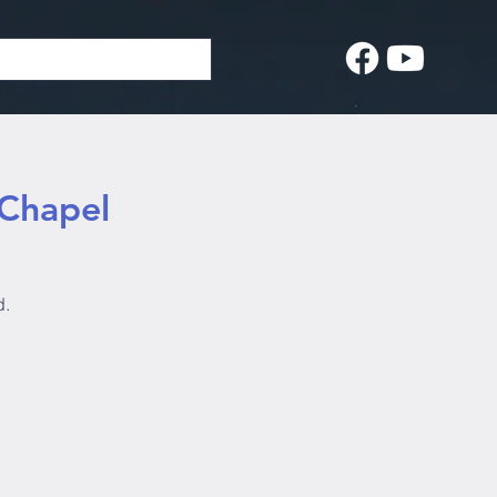
 Chapel
d.