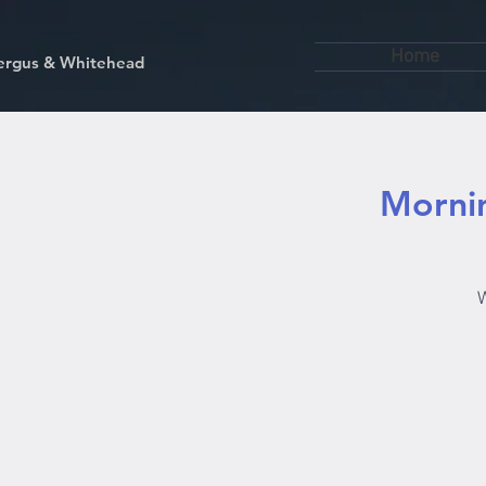
Home
kfergus & Whitehead
Mornin
W