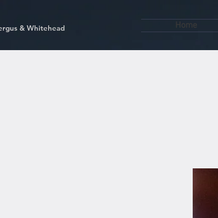
Home
kfergus & Whitehead