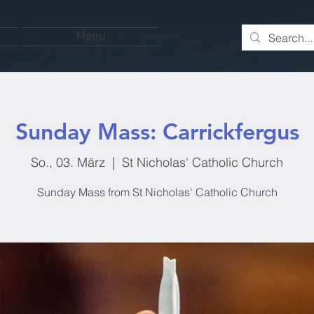
Menu
Sunday Mass: Carrickfergus
So., 03. März
  |  
St Nicholas' Catholic Church
Sunday Mass from St Nicholas' Catholic Church