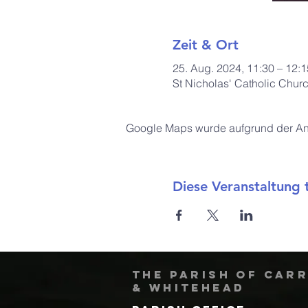
Zeit & Ort
25. Aug. 2024, 11:30 – 12:1
St Nicholas' Catholic Chur
Google Maps wurde aufgrund der Anal
Diese Veranstaltung t
The Parish of Car
& Whitehead