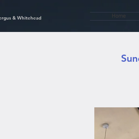
Home
kfergus & Whitehead
Sun