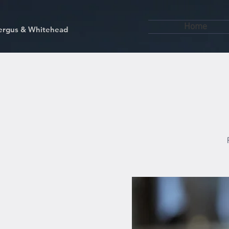
Home
kfergus & Whitehead