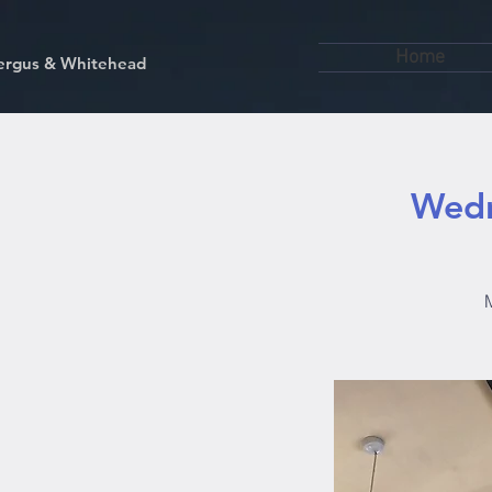
Home
kfergus & Whitehead
Wedn
M