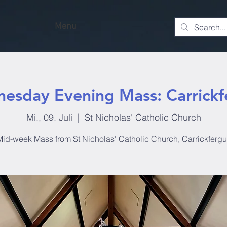
Menu
esday Evening Mass: Carrickf
Mi., 09. Juli
  |  
St Nicholas' Catholic Church
id-week Mass from St Nicholas' Catholic Church, Carrickferg