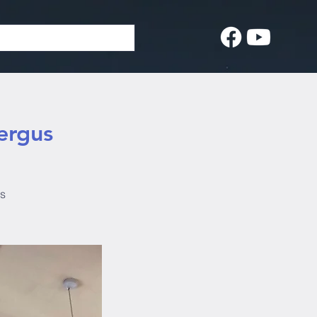
ergus
us