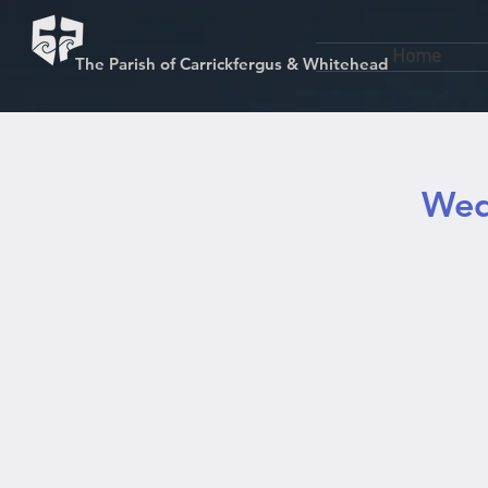
Home
The Parish of Carrickfergus & Whitehead
Wed